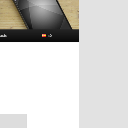
acto
ES