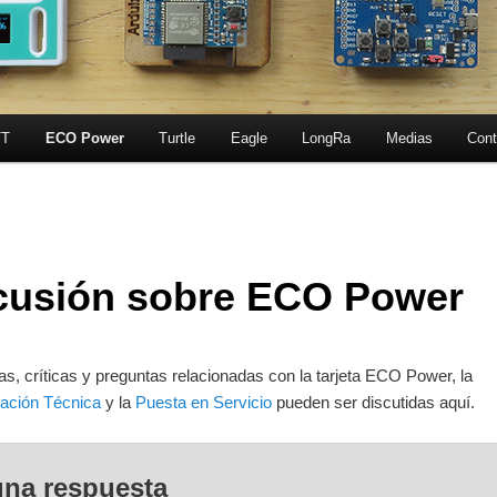
T
ECO Power
Turtle
Eagle
LongRa
Medias
Cont
cusión sobre ECO Power
s, críticas y preguntas relacionadas con la tarjeta ECO Power, la
ación Técnica
y la
Puesta en Servicio
pueden ser discutidas aquí.
una respuesta