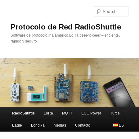
Sear
Protocolo de Red RadioShuttle
Software de protocolo inalámbrico LoRa peer-to-peer – eficiente,
rápido y seguro
Main
RadioShuttle
LoRa
MQTT
ECO Power
Turtle
Skip
menu
Eagle
LongRa
Medias
Contacto
ES
to