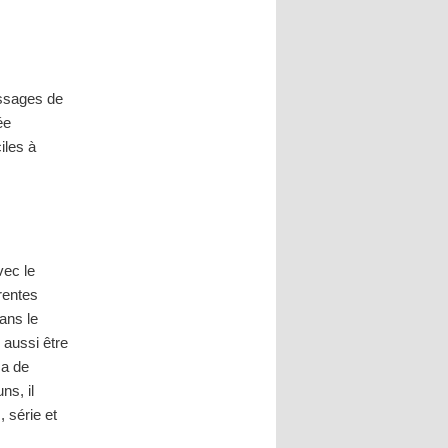
essages de
ée
iles à
vec le
rentes
ans le
aussi être
ma de
s, il
 série et