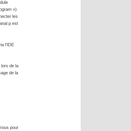
odule
rogram »
)
necter les
anal p est
ia l’IDE
lors de la
sage de la
 trous pour