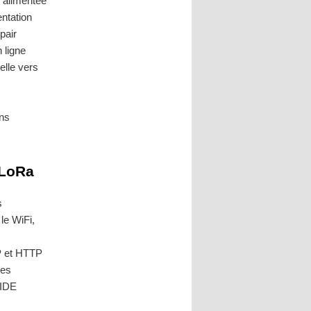
 alimentée
entation
pair
 ligne
elle vers
ons
 LoRa
s
 le WiFi,
P et HTTP
les
’IDE