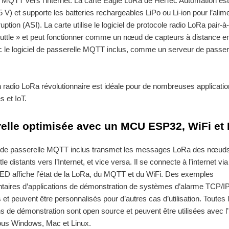
 MQTT vers l’internet. La carte Eagle LoRa de HelTec Automation est
 V) et supporte les batteries rechargeables LiPo ou Li-ion pour l’alim
uption (ASI). La carte utilise le logiciel de protocole radio LoRa pair-à-
ttle » et peut fonctionner comme un nœud de capteurs à distance en
c le logiciel de passerelle MQTT inclus, comme un serveur de passer
n radio LoRa révolutionnaire est idéale pour de nombreuses applicati
es et IoT.
elle optimisée avec un MCU ESP32, WiFi et
el de passerelle MQTT inclus transmet les messages LoRa des nœud
e distants vers l’Internet, et vice versa. Il se connecte à l’internet via
ED affiche l’état de la LoRa, du MQTT et du WiFi. Des exemples
taires d’applications de démonstration de systèmes d’alarme TCP/I
s et peuvent être personnalisés pour d’autres cas d’utilisation. Toutes 
ns de démonstration sont open source et peuvent être utilisées avec l
ous Windows, Mac et Linux.