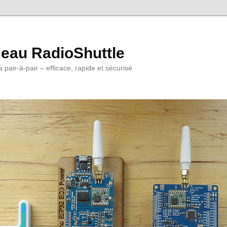
eau RadioShuttle
 pair-à-pair – efficace, rapide et sécurisé