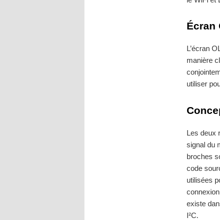
Écran
L’écran OL
manière cl
conjointem
utiliser po
Conce
Les deux r
signal du 
broches so
code sourc
utilisées 
connexion 
existe dan
I²C.