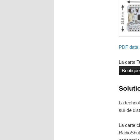
PDF data
La carte T
Boutique
Soluti
La techno
sur de dis
La carte c
RadioShut