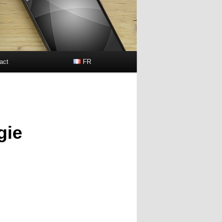
act
FR
gie