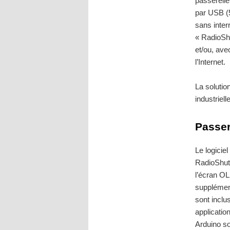
passerelle
par USB (5
sans interr
« RadioShu
et/ou, ave
l’Internet.
La solutio
industriell
Passer
Le logici
RadioShuttl
l’écran OL
supplémen
sont inclu
applicatio
Arduino s