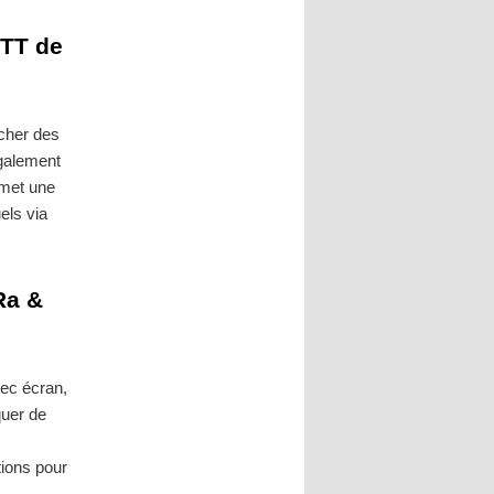
QTT de
icher des
galement
émet une
els via
Ra &
vec écran,
quer de
ions pour