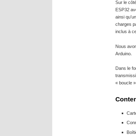
Sur le côt
ESP32 ave
ainsi qu’u
charges pa
inclus à ce
Nous avons
Arduino.
Dans le fo
transmissi
« boucle »
Conten
Cart
Conn
Boît