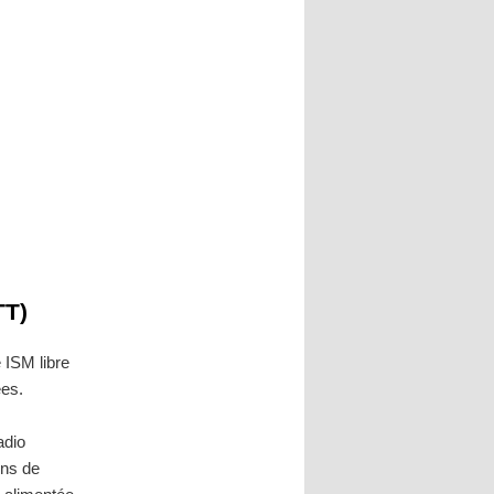
TT)
 ISM libre
ées.
adio
ons de