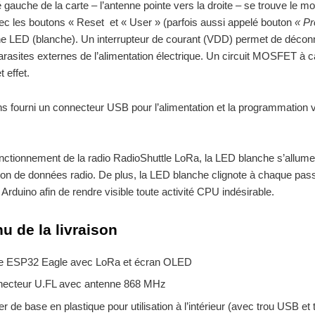
é gauche de la carte – l’antenne pointe vers la droite – se trouve le m
c les boutons « Reset et « User » (parfois aussi appelé bouton
« P
ne LED (blanche). Un interrupteur de courant (VDD) permet de décon
rasites externes de l’alimentation électrique. Un circuit MOSFET à c
t effet.
 fourni un connecteur USB pour l’alimentation et la programmation v
nctionnement de la radio RadioShuttle LoRa, la LED blanche s’allume 
on de données radio. De plus, la LED blanche clignote à chaque pas
 Arduino afin de rendre visible toute activité CPU indésirable.
u de la livraison
e ESP32 Eagle avec LoRa et écran OLED
ecteur U.FL avec antenne 868 MHz
ier de base en plastique pour utilisation à l’intérieur (avec trou USB et