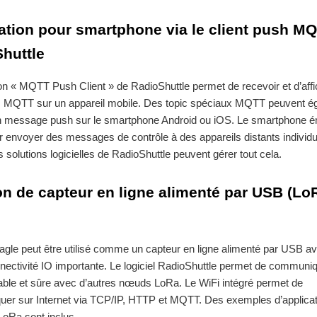
ation pour smartphone via le client push M
huttle
ion « MQTT Push Client » de RadioShuttle permet de recevoir et d’aff
MQTT sur un appareil mobile. Des topic spéciaux MQTT peuvent é
n message push sur le smartphone Android ou iOS. Le smartphone 
r envoyer des messages de contrôle à des appareils distants individu
solutions logicielles de RadioShuttle peuvent gérer tout cela.
on de capteur en ligne alimenté par USB (Lo
agle peut être utilisé comme un capteur en ligne alimenté par USB a
nectivité IO importante. Le logiciel RadioShuttle permet de communi
able et sûre avec d’autres nœuds LoRa. Le WiFi intégré permet de
er sur Internet via TCP/IP, HTTP et MQTT. Des exemples d’applicat
 LoRa sont inclus.