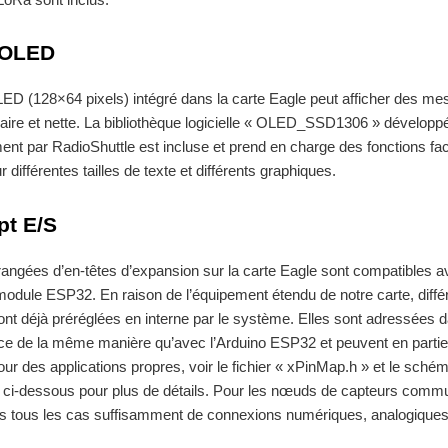
 OLED
ED (128×64 pixels) intégré dans la carte Eagle peut afficher des m
aire et nette. La bibliothèque logicielle « OLED_SSD1306 » développ
ent par RadioShuttle est incluse et prend en charge des fonctions fac
ur différentes tailles de texte et différents graphiques.
pt E/S
angées d’en-têtes d’expansion sur la carte Eagle sont compatibles a
module ESP32. En raison de l’équipement étendu de notre carte, diffé
nt déjà préréglées en interne par le système. Elles sont adressées d
e de la même manière qu’avec l’Arduino ESP32 et peuvent en partie 
pour des applications propres, voir le fichier « xPinMap.h » et le sché
ci-dessous pour plus de détails. Pour les nœuds de capteurs commun
s tous les cas suffisamment de connexions numériques, analogiques,