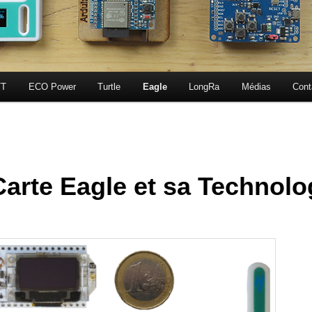
T
ECO Power
Turtle
Eagle
LongRa
Médias
Cont
Carte Eagle et sa Technolo