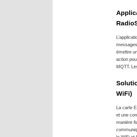
Applic
RadioS
L’applicat
messages 
émettre u
action pou
MQTT. Les 
Soluti
WiFi)
La carte E
et une con
manière fi
communiqu
le WiFi et