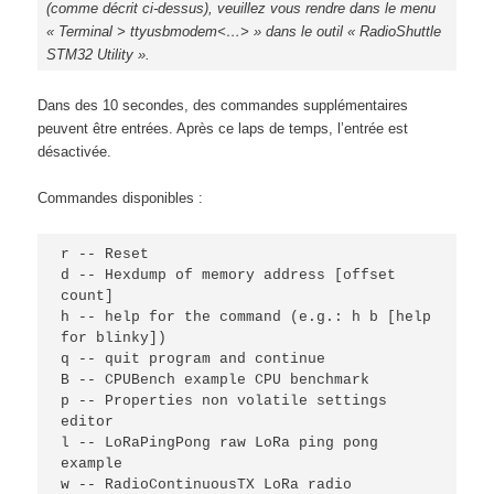
(comme décrit ci-dessus), veuillez vous rendre dans le menu
« Terminal > ttyusbmodem<…> » dans le outil « RadioShuttle
STM32 Utility ».
Dans des 10 secondes, des commandes supplémentaires
peuvent être entrées. Après ce laps de temps, l’entrée est
désactivée.
Commandes disponibles :
r -- Reset

d -- Hexdump of memory address [offset 
count]

h -- help for the command (e.g.: h b [help 
for blinky])

q -- quit program and continue

B -- CPUBench example CPU benchmark

p -- Properties non volatile settings 
editor

l -- LoRaPingPong raw LoRa ping pong 
example

w -- RadioContinuousTX LoRa radio 