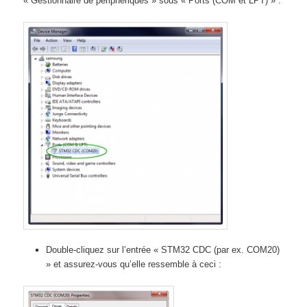
« Gestionnaire de périphériques » sous « Ports (COM et LPT) » :
Double-cliquez sur l’entrée « STM32 CDC (par ex. COM20)
» et assurez-vous qu’elle ressemble à ceci :