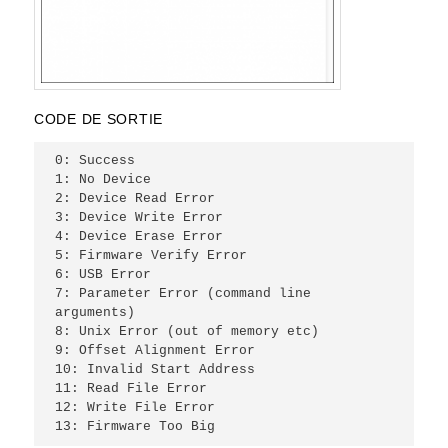
CODE DE SORTIE
0: Success
1: No Device
2: Device Read Error
3: Device Write Error
4: Device Erase Error
5: Firmware Verify Error
6: USB Error
7: Parameter Error (command line 
arguments)
8: Unix Error (out of memory etc)
9: Offset Alignment Error
10: Invalid Start Address
11: Read File Error
12: Write File Error
13: Firmware Too Big