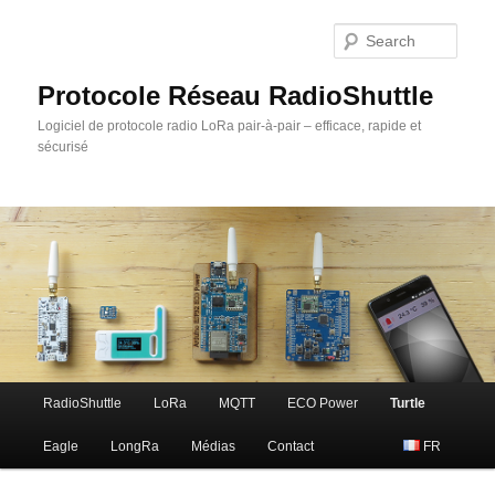
Sear
Protocole Réseau RadioShuttle
Logiciel de protocole radio LoRa pair-à-pair – efficace, rapide et
sécurisé
Main
RadioShuttle
LoRa
MQTT
ECO Power
Turtle
Skip
menu
Eagle
LongRa
Médias
Contact
FR
to