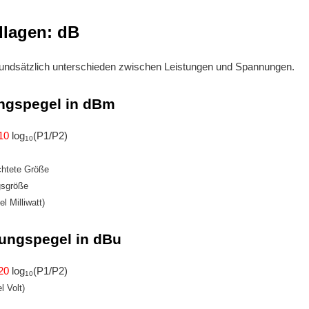
lagen: dB
rundsätzlich unterschieden zwischen Leistungen und Spannungen.
ngspegel in dBm
10
log
(P1/P2)
10
chtete Größe
sgröße
l Milliwatt)
ungspegel in dBu
20
log
(P1/P2)
10
l Volt)