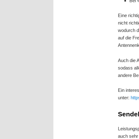
Bei 
Eine richt
nicht rich
wodurch d
auf die Fr
Antennenk
Auch die A
sodass al
andere Be
Ein intere
unter:
htt
Sendel
Leistungs
auch sehr