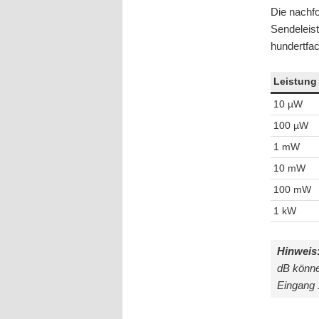
Die nachfo
Sendeleis
hundertfac
Leistung
10 µW
100 µW
1 mW
10 mW
100 mW
1 kW
Hinweis
dB könne
Eingang 