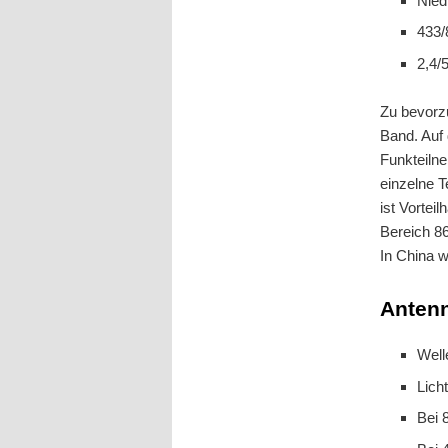
Nied
433/
2,4/
Zu bevorz
Band. Auf
Funkteilne
einzelne 
ist Vortei
Bereich 8
In China w
Anten
Well
Lich
Bei 