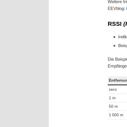
Weitere In
EEVblog:
RSSI
(
Indi
Beis
Die Beispi
Empfänger 
Entfernu
zero
1 m
50 m
1 000 m