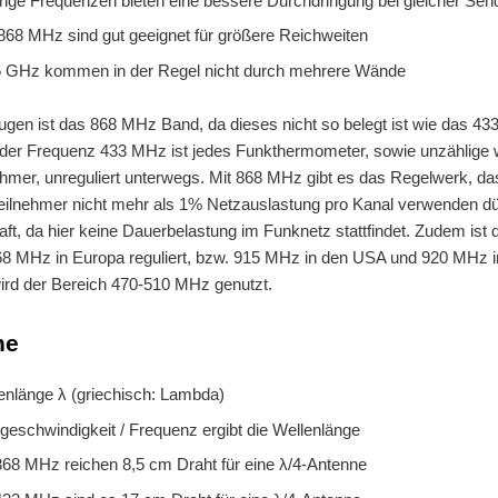
rige Frequenzen bieten eine bessere Durchdringung bei gleicher Sen
868 MHz sind gut geeignet für größere Reichweiten
5 GHz kommen in der Regel nicht durch mehrere Wände
ugen ist das 868 MHz Band, da dieses nicht so belegt ist wie das 4
 der Frequenz 433 MHz ist jedes Funkthermometer, sowie unzählige 
hmer, unreguliert unterwegs. Mit 868 MHz gibt es das Regelwerk, da
Teilnehmer nicht mehr als 1% Netzauslastung pro Kanal verwenden dü
lhaft, da hier keine Dauerbelastung im Funknetz stattfindet. Zudem ist 
68 MHz in Europa reguliert, bzw. 915 MHz in den USA und 920 MHz i
ird der Bereich 470-510 MHz genutzt.
ne
enlänge λ (griechisch: Lambda)
tgeschwindigkeit / Frequenz ergibt die Wellenlänge
868 MHz reichen 8,5 cm Draht für eine λ/4-Antenne