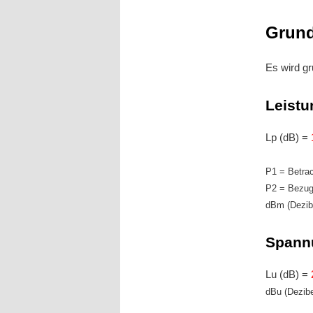
Grund
Es wird g
Leistu
Lp (dB) =
P1 = Betra
P2 = Bezug
dBm (Dezibe
Spann
Lu (dB) =
dBu (Dezibe