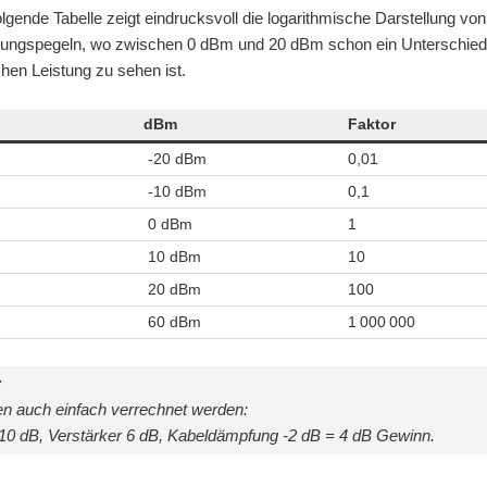
lgende Tabelle zeigt eindrucksvoll die logarithmische Darstellung von
tungspegeln, wo zwischen 0 dBm und 20 dBm schon ein Unterschied
hen Leistung zu sehen ist.
dBm
Faktor
-20 dBm
0,01
-10 dBm
0,1
0 dBm
1
10 dBm
10
20 dBm
100
60 dBm
1 000 000
:
n auch einfach verrechnet werden:
10 dB, Verstärker 6 dB, Kabeldämpfung -2 dB = 4 dB Gewinn.