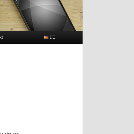
kt
DE