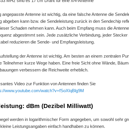
433 MHz sind es 17 cm Draht für eine λ/4-Antenne
ig angepasste Antenne ist wichtig, da eine falsche Antenne die Sendel
tig abgeben kann bzw. die Sendeleistung zurück in den Sendechip refle
ieser Schaden nehmen kann. Auch beim Empfang muss die Antenne 
equenz abgestimmt sein. Jede zusätzliche Verbindung, jeder Stecker 
abel reduzieren die Sende- und Empfangsleistung.
ufstellung der Antenne ist wichtig. Am besten an einem zentralen Pun
le Teilnehmer kurze Wege haben. Eine freie Sicht ohne Wände, Bäum
bauungen verbessern die Reichweite erheblich.
ssantes Video zur Funktion von Antennen finden Sie
ps://www.youtube.com/watch?v=fSoXIqBlg9M
eistung: dBm (Dezibel Milliwatt)
pegel werden in logarithmischer Form angegeben, um sowohl sehr gr
 kleine Leistungsangaben einfach handhaben zu können.