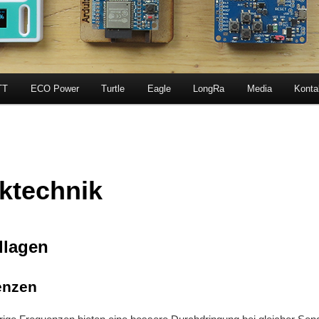
TT
ECO Power
Turtle
Eagle
LongRa
Media
Konta
ktechnik
lagen
enzen