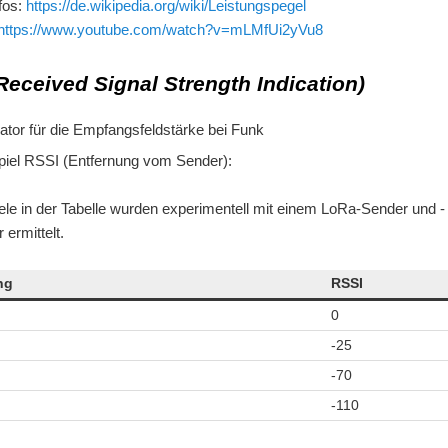
fos:
https://de.wikipedia.org/wiki/Leistungspegel
https://www.youtube.com/watch?v=mLMfUi2yVu8
Received Signal Strength Indication)
kator für die Empfangsfeldstärke bei Funk
piel RSSI (Entfernung vom Sender):
ele in der Tabelle wurden experimentell mit einem LoRa-Sender und -
ermittelt.
ng
RSSI
0
-25
-70
-110