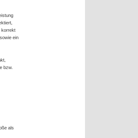
eistung
ktiert,
korrekt
sowie ein
kt,
e bzw.
oße als