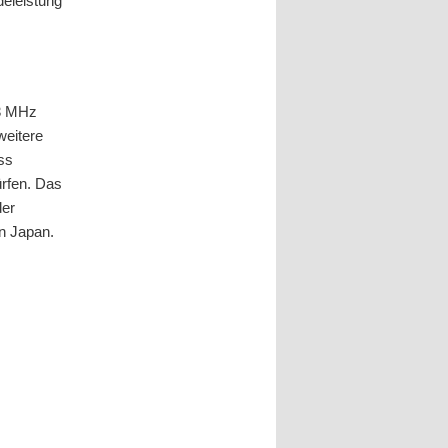
deleistung
33 MHz
weitere
ss
rfen. Das
der
n Japan.