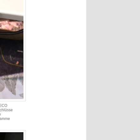
 „ECO
schlüsse
e
gramme