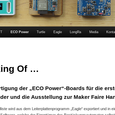
T
ECO Power
Turtle
Eagle
LongRa
Media
Konta
ing Of …
rtigung der „ECO Power“-Boards für die ers
er und die Ausstellung zur Maker Faire Ha
lliste wird aus dem Leiterplattenprogramm „Eagle“ exportiert und in ei
n Software, welche der Eigentümer des Bestückungsautomaten selbst 