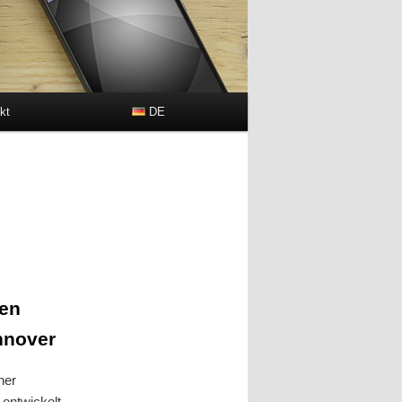
kt
DE
ten
nnover
ner
entwickelt