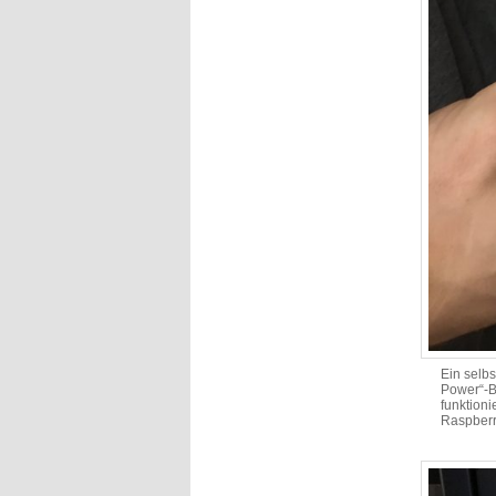
Ein selbs
Power“-Bo
funktion
Raspberr